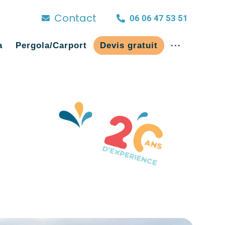
Contact
06 06 47 53 51
a
Pergola/Carport
Devis gratuit
···